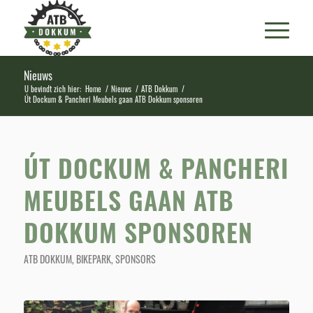
Nieuws
U bevindt zich hier:
Home
/
Nieuws
/
ATB Dokkum
/
Út Dockum & Pancheri Meubels gaan ATB Dokkum sponsoren
ÚT DOCKUM & PANCHERI
MEUBELS GAAN ATB
DOKKUM SPONSOREN
ATB DOKKUM
,
BIKEPARK
,
SPONSORS