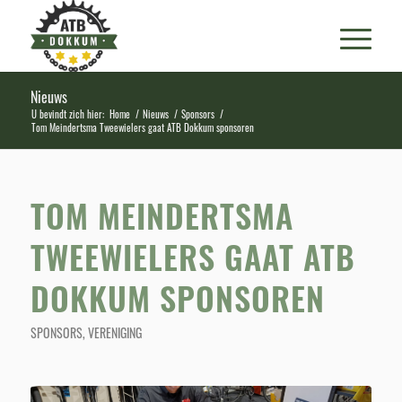
Nieuws
U bevindt zich hier:
Home
/
Nieuws
/
Sponsors
/
Tom Meindertsma Tweewielers gaat ATB Dokkum sponsoren
TOM MEINDERTSMA
TWEEWIELERS GAAT ATB
DOKKUM SPONSOREN
SPONSORS
,
VERENIGING